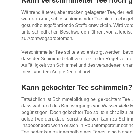
Kann verschimmelter Tee noch 
Während älterer, aber trocken gelagerter Tee, der led
werden kann, sollte schimmelnder Tee nicht mehr ge
gesundheitsgefährdende Stoffe entwickeln. Wird ver
unterschiedlichen Beschwerden führen: von allergi
zu Atemwegsproblemen.
Verschimmelter Tee sollte also entsorgt werden, bevor
dass der Schimmelbefall von Tee in der Regel vor de
Auffälligkeit von Schimmel und des veränderten un
meist vor dem Aufgießen entlarvt.
Kann gekochter Tee schimmeln?
Tatsächlich ist Schimmelbildung bei gekochtem Tee u
dass während des Kochvorgangs von Wasser viele M
begünstigen. Doch gekochter Tee sollte nicht allzu l
geleert werden, da er sonst anfangen kann zu Schim
Insbesondere wenn er sich in Raumtemperatur befind
Tee bedenkenlos innerhalb eines Tages, also binne