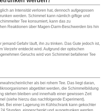
getrunken werden?
iglich an Intensität verloren hat, dennoch aufgegossen
trunken werden. Schimmel kann nämlich giftige und
schimmelter Tee konsumiert, kann das zu
schen Reaktionen über Magen-Darm-Beschwerden bis hin
 jemand Gefahr läuft, ihn zu trinken. Das Gute jedoch ist,
m Verzehr entdeckt wird. Aufgrund der optischen
angenehmen Geruchs wird von Schimmel befallener Tee
nwahrscheinlicher als bei rohem Tee. Das liegt daran,
ikroorganismen abgetötet werden, die Schimmelbildung
ang stehen bleiben und innerhalb einer gewissen Zeit
mel (siehe hierzu das nachfolgende Experiment).
et. Bei einer Lagerung im Kühlschrank kann gekochter
n 24 Stunden, eingeschenkt und ausgetrunken werden.