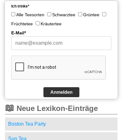
Ich trinke*
Alle Teesorten
Schwarztee
Grüntee
Früchtetee
Kräutertee
E-Mail*
Anmelden
📖
Neue Lexikon-Einträge
Boston Tea Party
Sun Tea