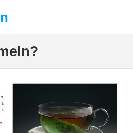
on
meln?
hen
n.
ge
en