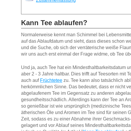
Zusammenfassung
Kann Tee ablaufen?
Normalerweise kennt man Schimmel bei Lebensmittel
auf das Ablaufdatum und sieht, dass dieses schon wei
und die Suche, ob sich der verräterische weiße Fla
wir uns auch erst einmal der Frage widme, ob Tee üb
Und ja, auch Tee hat ein Mindesthaltbarkeitsdatum un
aber 2 - 3 Jahre haltbar. Dies trifft auf Teesorten mit 
auch auf
Früchtetee
zu. Tee kann also tatsächlich ab
herkömmlichen Sinne. Das bedeutet, dass er nicht v
abgelaufenem Tee im Gegensatz zu anderen abgelauf
gesundheitsschädlich. Allerdings kann der Tee an A
so genießbar ist wie ursprünglich (medizinische Tees
ätherischen Öle und Aromen im Tee sind für seinen G
Zeit, sodass es zu einer Abnahme ihrer Geschmacks-
gelagert und vor Ablauf seines Mindesthaltbarkeitsdat