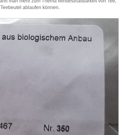
fährt man mehr zum Thema Mindesthaltbarkeit von Tee,
Teebeutel ablaufen können.