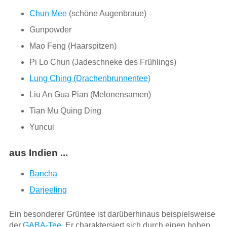
Chun Mee
(schöne Augenbraue)
Gunpowder
Mao Feng (Haarspitzen)
Pi Lo Chun (Jadeschneke des Frühlings)
Lung Ching (Drachenbrunnentee)
Liu An Gua Pian (Melonensamen)
Tian Mu Quing Ding
Yuncui
aus Indien ...
Bancha
Darjeeling
Ein besonderer Grüntee ist darüberhinaus beispielsweise
der
GABA-Tee
. Er charaktersiert sich durch einen hohen