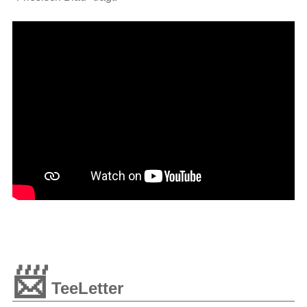
📨
TeeLetter