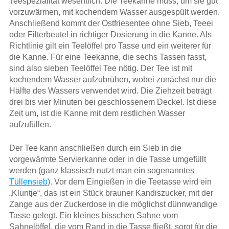
Teespezialität wesentlich. Die Teekanne muss, um sie gut
vorzuwärmen, mit kochendem Wasser ausgespült werden.
Anschließend kommt der Ostfriesentee ohne Sieb, Teeei
oder Filterbeutel in richtiger Dosierung in die Kanne. Als
Richtlinie gilt ein Teelöffel pro Tasse und ein weiterer für
die Kanne. Für eine Teekanne, die sechs Tassen fasst,
sind also sieben Teelöffel Tee nötig. Der Tee ist mit
kochendem Wasser aufzubrühen, wobei zunächst nur die
Hälfte des Wassers verwendet wird. Die Ziehzeit beträgt
drei bis vier Minuten bei geschlossenem Deckel. Ist diese
Zeit um, ist die Kanne mit dem restlichen Wasser
aufzufüllen.
Der Tee kann anschließen durch ein Sieb in die
vorgewärmte Servierkanne oder in die Tasse umgefüllt
werden (ganz klassisch nutzt man ein sogenanntes
Tüllensieb
). Vor dem Eingießen in die Teetasse wird ein
„Kluntje“, das ist ein Stück brauner Kandiszucker, mit der
Zange aus der Zuckerdose in die möglichst dünnwandige
Tasse gelegt. Ein kleines bisschen Sahne vom
Sahnelöffel, die vom Rand in die Tasse fließt, sorgt für die