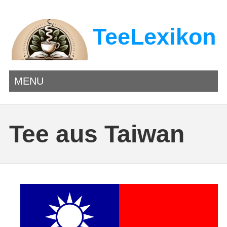
TeeLexikon
MENU
Tee aus Taiwan