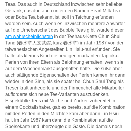
Teas. Das auch in Deutschland inzwischen sehr beliebte
Getränk, das dort auch unter den Namen Pearl Milk Tea
oder Boba Tea bekannt ist, soll in Taichung erfunden
worden sein. Auch wenn es inzwischen mehrere Anwärter
auf die Urheberschaft des Bubble Teas gibt, wurde dieser
am wahrscheinlichsten
in der Teehaus-Kette Chun Shui
Tang (春水堂人文茶館, kurz 春水堂) im Jahr 1987 von der
taiwanesischen Angestellten Lin Hsiu-hui erfunden. Sie
hatte als kleines Kind die heutigen markanten Tapioka-
Perlen von ihren Eltern als Belohnung erhalten, wenn sie
auf dem Wochenmarkt ausgeholfen hatte. Die süße aber
auch sättigende Eigenschaften der Perlen kamen ihr dann
wieder in den Sinn, als sie später bei Chun Shui Tang als
Tresenkraft anheuerte und der Firmenchef alle Mitarbeiter
aufforderte sich neue Tee-Varianten auszudenken.
Eisgekühlte Tees mit Milche und Zucker, zubereitet in
einem Cocktailshaker, gab es bereits, auf die Kombination
mit den Perlen in den Milchtee kam aber dann Lin Hsiu-
hui. Im Jahr 1987 kam dann die Kombination auf die
Speisekarte und überzeugte die Gäste. Die damals noch