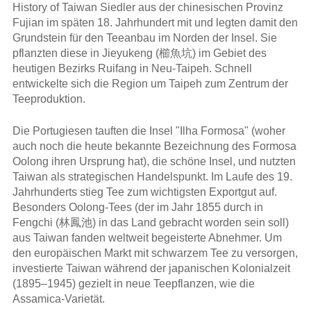
History of Taiwan Siedler aus der chinesischen Provinz
Fujian im späten 18. Jahrhundert mit und legten damit den
Grundstein für den Teeanbau im Norden der Insel. Sie
pflanzten diese in Jieyukeng (櫛魚坑) im Gebiet des
heutigen Bezirks Ruifang in Neu-Taipeh. Schnell
entwickelte sich die Region um Taipeh zum Zentrum der
Teeproduktion.
Die Portugiesen tauften die Insel "Ilha Formosa" (woher
auch noch die heute bekannte Bezeichnung des Formosa
Oolong ihren Ursprung hat), die schöne Insel, und nutzten
Taiwan als strategischen Handelspunkt. Im Laufe des 19.
Jahrhunderts stieg Tee zum wichtigsten Exportgut auf.
Besonders Oolong-Tees (der im Jahr 1855 durch in
Fengchi (林鳳池) in das Land gebracht worden sein soll)
aus Taiwan fanden weltweit begeisterte Abnehmer. Um
den europäischen Markt mit schwarzem Tee zu versorgen,
investierte Taiwan während der japanischen Kolonialzeit
(1895–1945) gezielt in neue Teepflanzen, wie die
Assamica-Varietät.