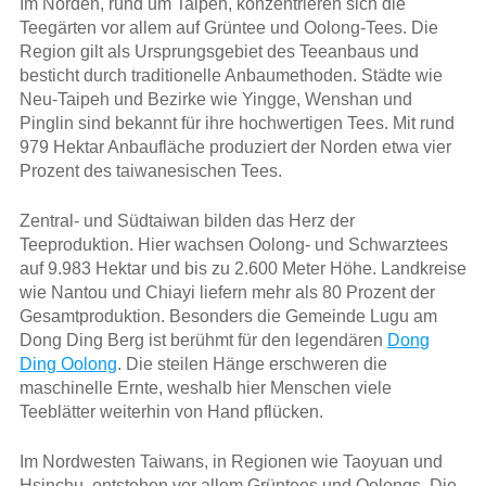
Im Norden, rund um Taipeh, konzentrieren sich die
Teegärten vor allem auf Grüntee und Oolong-Tees. Die
Region gilt als Ursprungsgebiet des Teeanbaus und
besticht durch traditionelle Anbaumethoden. Städte wie
Neu-Taipeh und Bezirke wie Yingge, Wenshan und
Pinglin sind bekannt für ihre hochwertigen Tees. Mit rund
979 Hektar Anbaufläche produziert der Norden etwa vier
Prozent des taiwanesischen Tees.
Zentral- und Südtaiwan bilden das Herz der
Teeproduktion. Hier wachsen Oolong- und Schwarztees
auf 9.983 Hektar und bis zu 2.600 Meter Höhe. Landkreise
wie Nantou und Chiayi liefern mehr als 80 Prozent der
Gesamtproduktion. Besonders die Gemeinde Lugu am
Dong Ding Berg ist berühmt für den legendären
Dong
Ding Oolong
. Die steilen Hänge erschweren die
maschinelle Ernte, weshalb hier Menschen viele
Teeblätter weiterhin von Hand pflücken.
Im Nordwesten Taiwans, in Regionen wie Taoyuan und
Hsinchu, entstehen vor allem Grüntees und Oolongs. Die