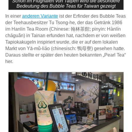
Schon im Flughafen von Taipeh wird die besondere
Bedeutung des Bubble Teas für Taiwan gezeigt
In einer
anderen Variante
ist der Erfinder des Bubble Teas
der Teehausbesitzer Tu Tsong-he, der das Getränk 1986
im Hanlin Tea Room (Chinese: 翰林茶館; pinyin: Hànlín
cháguǎn) in Tainan erfunden hat, nachdem er von weißen
Tapiokakugeln inspiriert wurde, die er auf dem lokalen
Markt von Yā-mǔ-liáo (chinesisch: 鴨母寮) gesehen hatte.
Daraus stellte er später den heuten bekannten „Pearl Tea“
her.