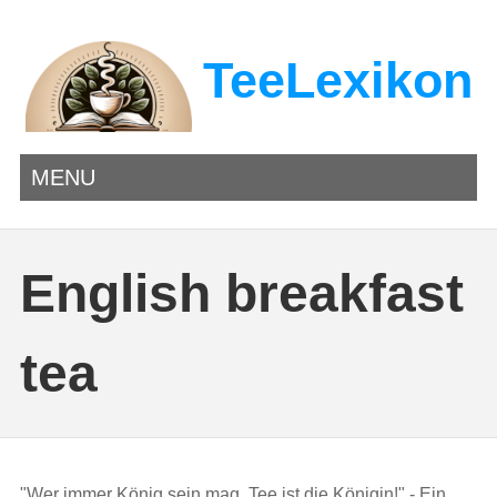
TeeLexikon
MENU
English breakfast
tea
"Wer immer König sein mag, Tee ist die Königin!" - Ein